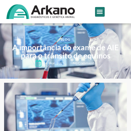
BLOG
A importância do exame de AIE
para o trânsito de equinos
24, mar, 2026
No Comments