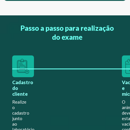
Passo a passo para realização
do exame
Cadastro
Vac
do
e
cliente
mic
Realize
O
o
ani
cadastro
dev
junto
esta
ao
vac
laboratório
con