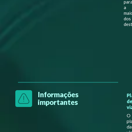
par
a
mai
dos
dest
Informações
Pl
importantes
d
v
O
pl
da