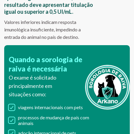
resultado deve apresentar titulação
igual ou superior a 0,5 UI/mL.
Valores inferiores indicam resposta
imunológica insuficiente, impedindo a
entrada do animal no país de destino.
Quando a sorologia de
raiva é necessária
O exame é solicitado
principalmente em
situações como:
viagens internacionais com pets
processos de mudança de país com
animais
adoção internacional de pets