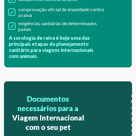
comprovação oficial de imunidade contra
a raiva
exigências sanitárias de determinados
países
A sorologia de raiva é hoje uma das
principais etapas do planejamento
sanitário para viagens internacionais
com animais.
O
Documentos
Mi
necessários para a
da
Ag
Viagem Internacional
Pe
e
com o seu pet
Ab