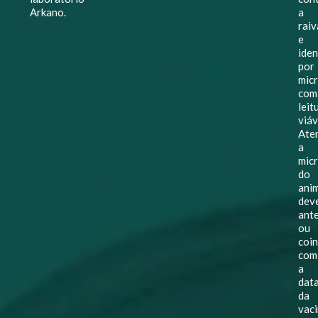
Arkano.
a
raiv
e
iden
por
mic
com
leit
viáv
Ate
a
mic
do
ani
dev
ant
ou
coin
com
a
dat
da
vac